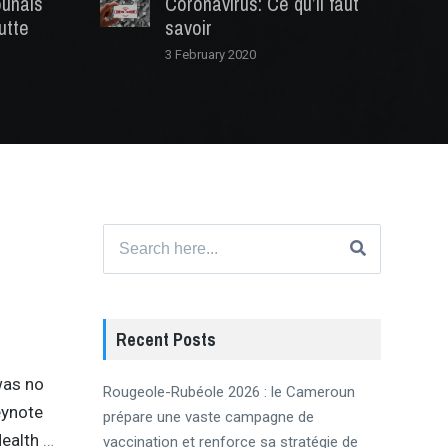
ounais
Coronavirus: Ce qu’il faut
utte
savoir
3 February 2020
Search
for:
Recent Posts
was no
Rougeole-Rubéole 2026 : le Cameroun
eynote
prépare une vaste campagne de
Health
…
vaccination et renforce sa stratégie de