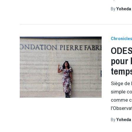
By
Yoheda
Chronicle
ODESS
pour 
temps
Siège de 
simple co
comme con
l’Observa
By
Yoheda