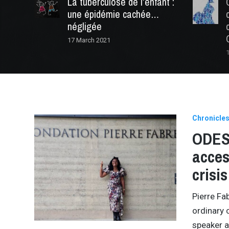
La tuberculose de l’enfant :
une épidémie cachée…
négligée
17 March 2021
Chronicle
ODESS
acces
crisis
Pierre Fa
ordinary 
speaker a