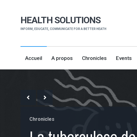
HEALTH SOLUTIONS
INFORM, EDUCATE, COMMUNICATE FOR A BETTER HEATH
Accueil
A propos
Chronicles
Events
Chronicles
Events
Chronicles
Infos utiles
La tuberculose de 
Comment circule 
Top 10 des camer
Coronavirus: Ce qu