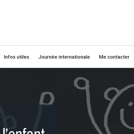
Infos utiles
Journée internationale
Me contacter
l’enfant
le
ounais
’il faut