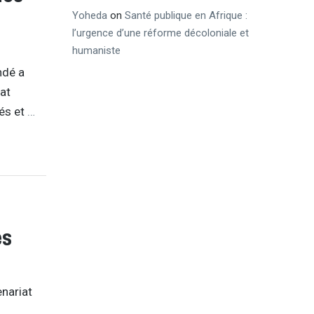
Yoheda
on
Santé publique en Afrique :
l’urgence d’une réforme décoloniale et
humaniste
ndé a
iat
tés et
…
es
enariat