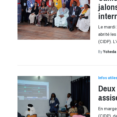
jalon
inter
Le mardi 
abrité le
(CIDP). L
By
Yoheda
Infos utile
Deux 
assis
En marge 
(CIDP), d