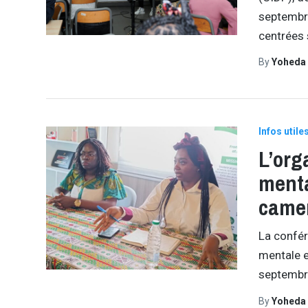
septembre
centrées
By
Yoheda
Infos utile
L’org
menta
came
La confér
mentale e
septembre
By
Yoheda