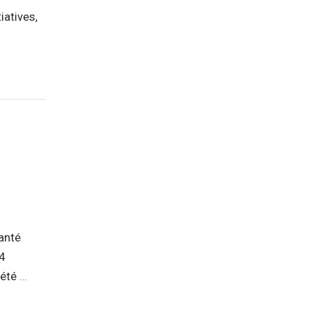
iatives,
anté
 4
iété
…