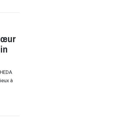
cœur
in
YOHEDA
ieux à