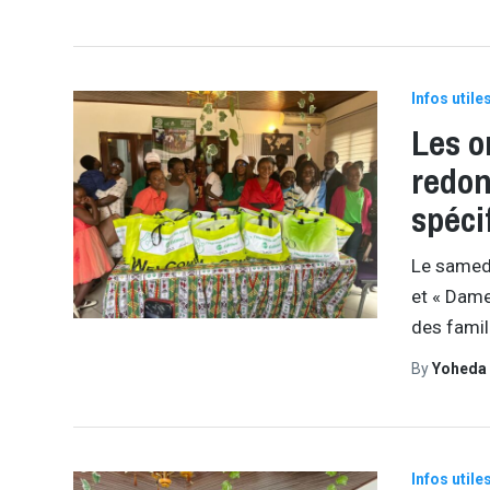
Infos utile
Les o
redon
spéci
Le samedi
et « Dame
des famil
By
Yoheda
Infos utile