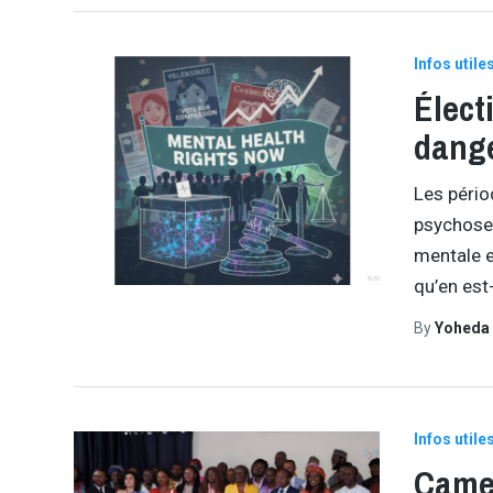
Infos utile
Élect
dang
Les pério
psychose,
mentale e
qu’en est-
By
Yoheda
Infos utile
Camer