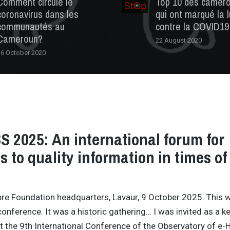
Comment circule le
Top 10 des camer
coronavirus dans les
qui ont marqué la l
communautés au
contre la COVID19
Cameroun?
22 August 2020
16 October 2020
s
 2025: An international forum for
s to quality information in times of
bre Foundation headquarters, Lavaur, 9 October 2025. This 
conference. It was a historic gathering… I was invited as a k
t the 9th International Conference of the Observatory of e-