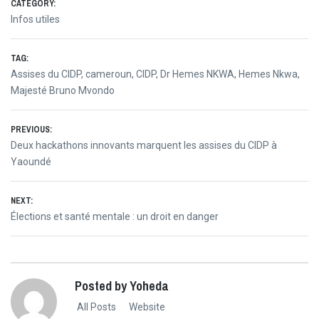
CATEGORY:
Infos utiles
TAG:
Assises du CIDP
,
cameroun
,
CIDP
,
Dr Hemes NKWA
,
Hemes Nkwa
,
Majesté Bruno Mvondo
Post
PREVIOUS:
Previous
Deux hackathons innovants marquent les assises du CIDP à
navigation
post:
Yaoundé
NEXT:
Next
Élections et santé mentale : un droit en danger
post:
Posted by Yoheda
All Posts
Website