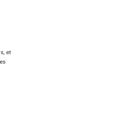
s, et
tes