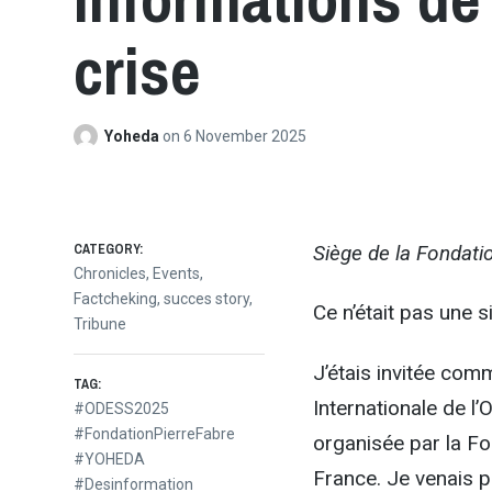
crise
Yoheda
on
6 November 2025
CATEGORY:
Siège de la Fondatio
Chronicles
,
Events
,
Factcheking
,
succes story
,
Ce n’était pas une s
Tribune
J’étais invitée com
TAG:
Internationale de l
#ODESS2025
#FondationPierreFabre
organisée par la Fo
#YOHEDA
France. Je venais 
#Desinformation