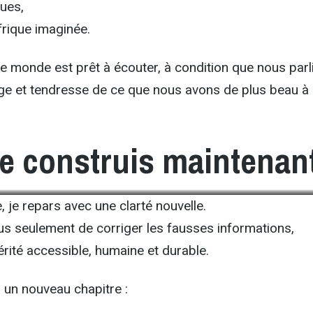
ques,
Afrique imaginée.
 le monde est prêt à écouter, à condition que nous parl
age et tendresse de ce que nous avons de plus beau à
je construis maintenan
Conférence ODESS 2025, Lydie Lecarpentier
, je repars avec une clarté nouvelle.
us seulement de corriger les fausses informations,
érité accessible, humaine et durable.
 un nouveau chapitre :