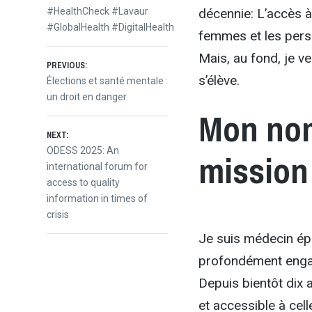
#HealthCheck #Lavaur
décennie: L’accès à 
#GlobalHealth #DigitalHealth
femmes et les pers
Mais, au fond, je ve
Post
PREVIOUS:
s’élève.
Previous
Élections et santé mentale :
post:
un droit en danger
navigation
Mon nom
NEXT:
Next
ODESS 2025: An
mission 
post:
international forum for
access to quality
information in times of
crisis
Je suis médecin épi
profondément engagé
Depuis bientôt dix an
et accessible à cell