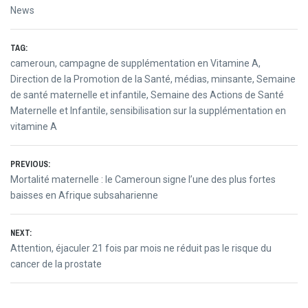
News
TAG:
cameroun
,
campagne de supplémentation en Vitamine A
,
Direction de la Promotion de la Santé
,
médias
,
minsante
,
Semaine
de santé maternelle et infantile
,
Semaine des Actions de Santé
Maternelle et Infantile
,
sensibilisation sur la supplémentation en
vitamine A
Post
PREVIOUS:
Previous
Mortalité maternelle : le Cameroun signe l’une des plus fortes
navigation
post:
baisses en Afrique subsaharienne
NEXT:
Next
Attention, éjaculer 21 fois par mois ne réduit pas le risque du
post:
cancer de la prostate