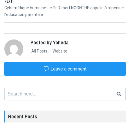
NEXT:
Next
Cybernétique humaine : le Pr Robert NGONTHE appelle à repenser
post:
l’éducation parentale
Posted by Yoheda
All Posts
Website
Leave a comment
Search
for:
Recent Posts