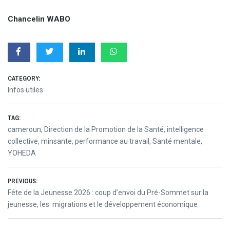
Chancelin WABO
CATEGORY:
Infos utiles
TAG:
cameroun
,
Direction de la Promotion de la Santé
,
intelligence
collective
,
minsante
,
performance au travail
,
Santé mentale
,
YOHEDA
Post
PREVIOUS:
Previous
Fête de la Jeunesse 2026 : coup d’envoi du Pré-Sommet sur la
navigation
post:
jeunesse, les migrations et le développement économique