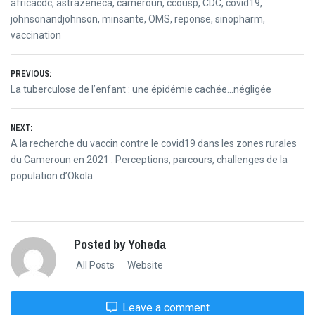
africacdc
,
astrazeneca
,
cameroun
,
ccousp
,
CDC
,
covid19
,
johnsonandjohnson
,
minsante
,
OMS
,
reponse
,
sinopharm
,
vaccination
Post
PREVIOUS:
Previous
La tuberculose de l’enfant : une épidémie cachée…négligée
navigation
post:
NEXT:
Next
A la recherche du vaccin contre le covid19 dans les zones rurales
post:
du Cameroun en 2021 : Perceptions, parcours, challenges de la
population d’Okola
Posted by Yoheda
All Posts
Website
Leave a comment