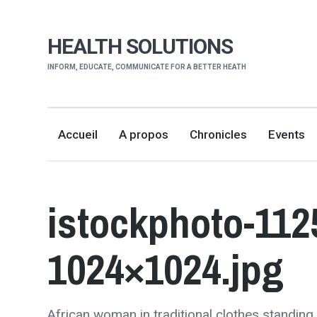
HEALTH SOLUTIONS
INFORM, EDUCATE, COMMUNICATE FOR A BETTER HEATH
Accueil
A propos
Chronicles
Events
istockphoto-112
1024×1024.jpg
African woman in traditional clothes standing, 