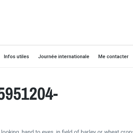
Infos utiles
Journée internationale
Me contacter
5951204-
looking, hand to eyes, in field of barley or wheat crop