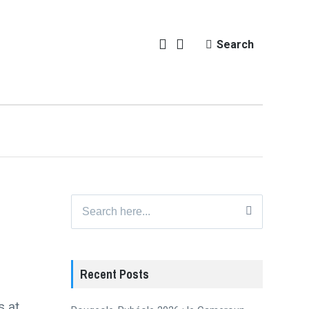
Search
Search
for:
Recent Posts
s at