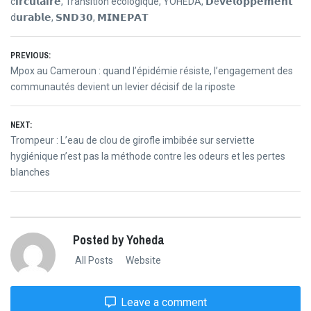
c𝗶𝗿𝗰𝘂𝗹𝗮𝗶𝗿𝗲
,
Transition écologique
,
YOHEDA
,
𝗗é𝘃𝗲𝗹𝗼𝗽𝗽𝗲𝗺𝗲𝗻𝘁
d𝘂𝗿𝗮𝗯𝗹𝗲
,
𝗦𝗡𝗗𝟯𝟬
,
𝗠𝗜𝗡𝗘𝗣𝗔𝗧
Post
PREVIOUS:
Previous
Mpox au Cameroun : quand l’épidémie résiste, l’engagement des
navigation
post:
communautés devient un levier décisif de la riposte
NEXT:
Next
Trompeur : L’eau de clou de girofle imbibée sur serviette
post:
hygiénique n’est pas la méthode contre les odeurs et les pertes
blanches
Posted by Yoheda
All Posts
Website
Leave a comment