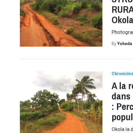
RURAL
Okol
Photogra
By
Yoheda
Chronicle
A la 
dans 
: Per
popul
Okola la 