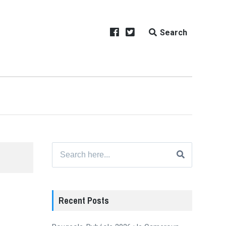
Search
Search
for:
Recent Posts