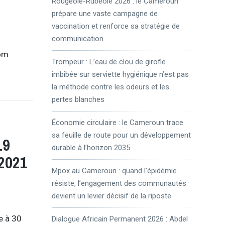
Rougeole-Rubéole 2026 : le Cameroun
n
prépare une vaste campagne de
vaccination et renforce sa stratégie de
communication
com
Trompeur : L’eau de clou de girofle
imbibée sur serviette hygiénique n’est pas
la méthode contre les odeurs et les
pertes blanches
Économie circulaire : le Cameroun trace
sa feuille de route pour un développement
19
durable à l’horizon 2035
 2021
Mpox au Cameroun : quand l’épidémie
résiste, l’engagement des communautés
devient un levier décisif de la riposte
e à 30
Dialogue Africain Permanent 2026 : Abdel