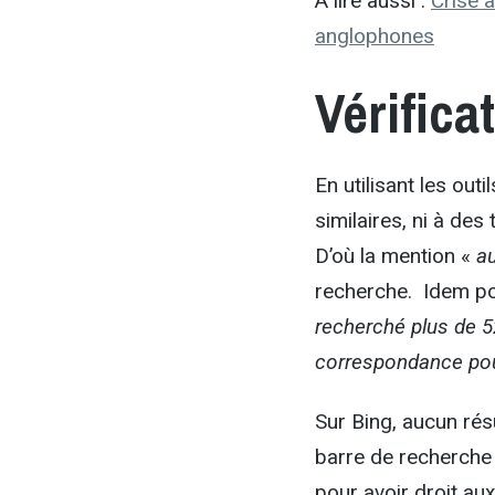
A lire aussi :
Crise 
anglophones
Vérifica
En utilisant les ou
similaires, ni à des
D’où la mention «
a
recherche. Idem pou
recherché plus de 5
correspondance pou
Sur Bing, aucun résu
barre de recherche 
pour avoir droit aux