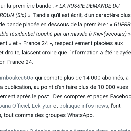
ur la première bande : «
LA RUSSIE DEMANDE DU
OUN (Sic)
». Tandis qu’il est écrit, d’un caractère plus
nde bande placée en dessous de la première : «
GUERR
le résidentiel touché par un missile à Kiev(secours)
»
nt » et « France 24 », respectivement placées aux
 droite, laissent croire que l’information a été relayé
ion France 24.
nmboukeu605
qui compte plus de 14 000 abonnés, a
a publication, au point d’en faire plus de 10 000 vues
lement après le post. Des comptes et pages Facebo
ana Officiel
,
Lekrytur
et
politique infos news
, l’ont
e, tout comme des groupes WhatsApp.