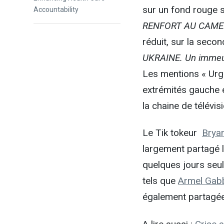
sur un fond rouge s
post:
Accountability
RENFORT AU CAMER
réduit, sur la seco
UKRAINE. Un immeub
Les mentions « Urge
extrémités gauche et
la chaine de télévis
Le Tik tokeur
Brya
largement partagé l
quelques jours seu
tels que
Armel Gabb
également partagé