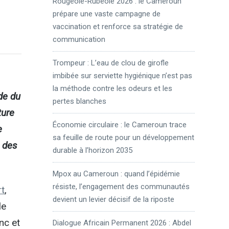
Rougeole-Rubéole 2026 : le Cameroun
prépare une vaste campagne de
vaccination et renforce sa stratégie de
communication
Trompeur : L’eau de clou de girofle
imbibée sur serviette hygiénique n’est pas
la méthode contre les odeurs et les
de du
pertes blanches
ture
Économie circulaire : le Cameroun trace
e
sa feuille de route pour un développement
e des
durable à l’horizon 2035
Mpox au Cameroun : quand l’épidémie
résiste, l’engagement des communautés
t
,
devient un levier décisif de la riposte
le
nc et
Dialogue Africain Permanent 2026 : Abdel