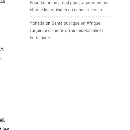
ons
Foundation ne prend pas gratuitement en
charge les malades du cancer de sein
Yoheda
on
Santé publique en Afrique :
l’urgence d’une réforme décoloniale et
humaniste
es
.
é,
t les