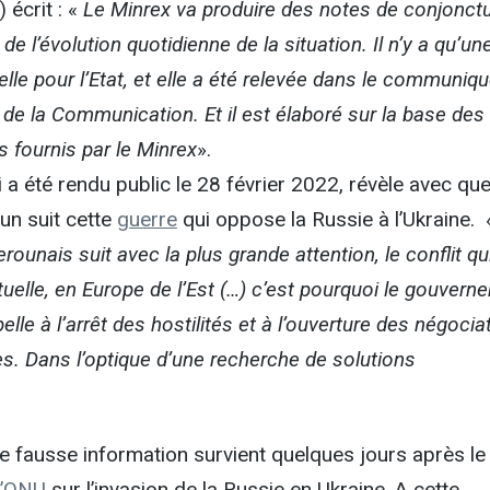
) écrit : «
Le Minrex va produire des notes de conjonct
e l’évolution quotidienne de la situation. Il n’y a qu’un
ielle pour l’Etat, et elle a été relevée dans le communiq
e de la Communication. Et il est élaboré sur la base des
 fournis par le Minrex
».
 été rendu public le 28 février 2022, révèle avec que
un suit cette
guerre
qui oppose la Russie à l’Ukraine.
unais suit avec la plus grande attention, le conflit qu
tuelle, en Europe de l’Est (…) c’est pourquoi le gouvern
le à l’arrêt des hostilités et à l’ouverture des négocia
es. Dans l’optique d’une recherche de solutions
 fausse information survient quelques jours après le
l’ONU
sur l’invasion de la Russie en Ukraine. A cette