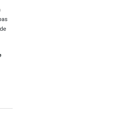
a
 pas
 de
e