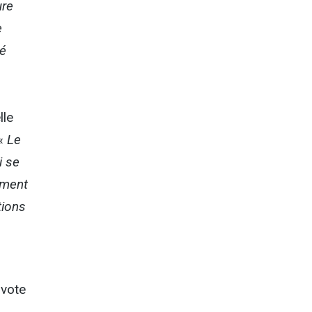
ure
e
ué
lle
 «
Le
i se
ement
tions
 vote