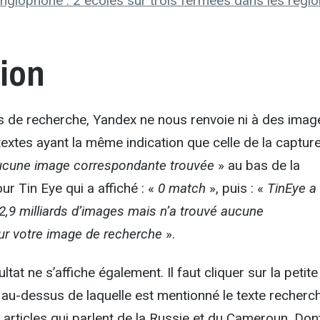
anglophone : 2 écoles sur trois fermées dans les régi
tion
tils de recherche, Yandex ne nous renvoie ni à des imag
 textes ayant la même indication que celle de la capture
ucune image correspondante trouvée
» au bas de la
r Tin Eye qui a affiché : «
0 match
», puis : «
TinEye a
2,9 milliards d’images mais n’a trouvé aucune
r votre image de recherche
».
ltat ne s’affiche également. Il faut cliquer sur la petite
au-dessus de laquelle est mentionné le texte recherch
 articles qui parlent de la Russie et du Cameroun. Don