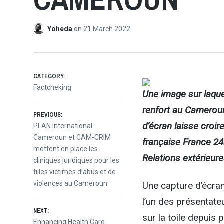
Yoheda
on
21 March 2022
CATEGORY:
Factcheking
Une image sur laque
renfort au Cameroun
Post
PREVIOUS:
d’écran laisse croire
Previous
PLAN International
post:
Cameroun et CAM-CRIM
française France 24.
navigation
mettent en place les
Relations extérieure
cliniques juridiques pour les
filles victimes d’abus et de
violences au Cameroun
Une capture d’écran
l’un des présentate
NEXT:
sur la toile depuis 
Next
Enhancing Health Care