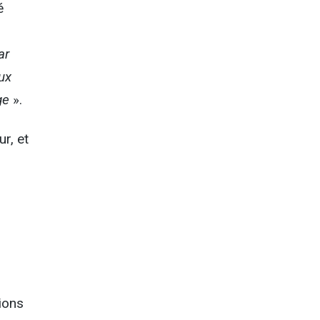
é
ar
eux
ge
».
ur, et
ions