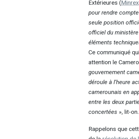
Extérieures (
Minrex
pour rendre compte d
seule position offic
officiel du ministèr
éléments techniques
Ce communiqué qui a
attention le Camero
gouvernement camero
déroule à l’heure ac
camerounais en appel
entre les deux parti
concertées
», lit-on.
Rappelons que cette
de la
résolution de 