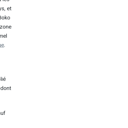
s, et
 Boko
 zone
mel
ue
.
lié
 dont
auf