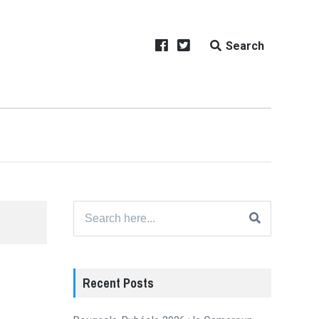
Search
Search
for:
Recent Posts