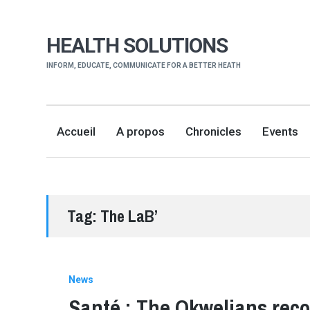
HEALTH SOLUTIONS
INFORM, EDUCATE, COMMUNICATE FOR A BETTER HEATH
Accueil
A propos
Chronicles
Events
Tag:
The LaB’
News
Santé : The Okwelians re