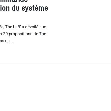
tion du système
ée, The LaB’ a dévoilé aux
Les 20 propositions de The
ans un
…