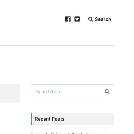
Search
Search
for:
Recent Posts